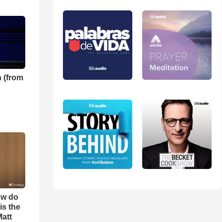
 (from
ow do
is the
Matt