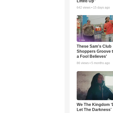
Lifted Up"
642
views •
15 days ago
These Sam's Club
Shoppers Groove t
a Fool Believes'
86
views •
5 months ago
We The Kingdom ‘
Let The Darkness’