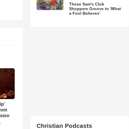
These Sam's Club
Shoppers Groove to 'What
a Fool Believes'
ip’
rom
sion
o
Christian Podcasts