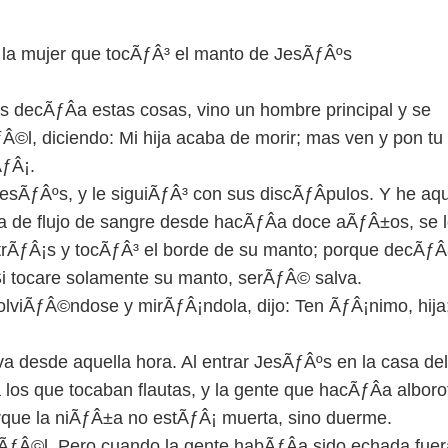
 y la mujer que tocÃƒÂ³ el manto de JesÃƒÂºs
s decÃƒÂ­a estas cosas, vino un hombre principal y se
Â©l, diciendo: Mi hija acaba de morir; mas ven y pon t
ÃƒÂ¡.
esÃƒÂºs, y le siguiÃƒÂ³ con sus discÃƒÂ­pulos. Y he a
 de flujo de sangre desde hacÃƒÂ­a doce aÃƒÂ±os, se 
rÃƒÂ¡s y tocÃƒÂ³ el borde de su manto; porque decÃƒÂ
Si tocare solamente su manto, serÃƒÂ© salva.
lviÃƒÂ©ndose y mirÃƒÂ¡ndola, dijo: Ten ÃƒÂ¡nimo, hija;
va desde aquella hora. Al entrar JesÃƒÂºs en la casa del
a los que tocaban flautas, y la gente que hacÃƒÂ­a alboro
orque la niÃƒÂ±a no estÃƒÂ¡ muerta, sino duerme.
ÃƒÂ©l. Pero cuando la gente habÃƒÂ­a sido echada fuer