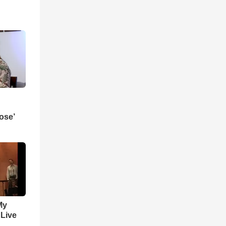
ose’
My
 Live