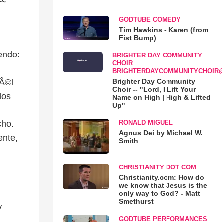
GODTUBE COMEDY
Tim Hawkins - Karen (from
Fist Bump)
endo:
BRIGHTER DAY COMMUNITY
CHOIR
BRIGHTERDAYCOMMUNITYCHOIR
Brighter Day Community
ƒÂ©l
Choir -- "Lord, I Lift Your
los
Name on High | High & Lifted
Up"
RONALD MIGUEL
cho.
Agnus Dei by Michael W.
ente,
Smith
CHRISTIANITY DOT COM
Christianity.com: How do
we know that Jesus is the
only way to God? - Matt
Smethurst
y
GODTUBE PERFORMANCES