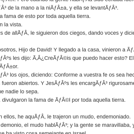
Â³ de la mano a la niÃƒÂ±a, y ella se levantÃƒÂ³.
a fama de esto por toda aquella tierra.
 la vista.
de allÃƒÂ­, le siguieron dos ciegos, dando voces y dici
sotros, Hijo de David! Y llegado a la casa, vinieron a Ã
ÃƒÂºs les dijo: Ã‚Â¿CreÃƒÂ©is que puedo hacer esto? El
eÃƒÂ±or.
ƒÂ³ los ojos, diciendo: Conforme a vuestra fe os sea he
os fueron abiertos. Y JesÃƒÂºs les encargÃƒÂ³ rigurosam
ue nadie lo sepa.
, divulgaron la fama de ÃƒÂ©l por toda aquella tierra.
n ellos, he aquÃƒÂ­, le trajeron un mudo, endemoniado.
 demonio, el mudo hablÃƒÂ³; y la gente se maravillaba, 
e ha visto cosa semejante en Israel.