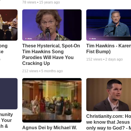
o
78
views •
15 years ago
Song
These Hysterical, Spot-On
Tim Hawkins - Karen
ce
Tim Hawkins Song
Fist Bump)
Parodies Will Have You
o
152
views •
2 days ago
Cracking Up
212
views •
5 months ago
munity
Christianity.com: H
t Your
we know that Jesus 
gh &
Agnus Dei by Michael W.
only way to God? - 