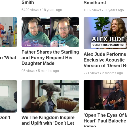
Smith
Smethurst
6429
views •
18 years ago
1059
views •
11 years ago
Father Shares the Startling
Alex Jude Performs
o 'What
and Funny Request His
Exclusive Acoustic
Daughter Made
Version of ‘Desert R
95
views •
5 months ago
271
views •
2 months ago
'Open The Eyes Of 
Don’t
We The Kingdom Inspire
Heart' Paul Baloche
and Uplift with ‘Don’t Let
Video