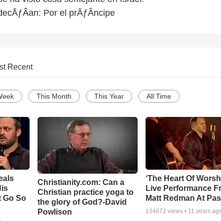
 decÃƒÂ­an: Por el prÃƒÂ­ncipe
st Recent
Week
This Month
This Year
All Time
eals
‘The Heart Of Worsh
Christianity.com: Can a
is
Live Performance F
Christian practice yoga to
t Go So
Matt Redman At Pas
the glory of God?-David
Powlison
134672
views •
11 years ag