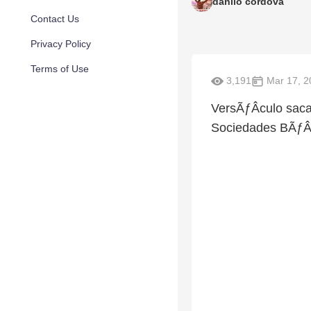
danilo cordova
Contact Us
Privacy Policy
Terms of Use
3,191
Mar 17, 2
VersÃƒÂ­culo saca
Sociedades BÃƒÂ­