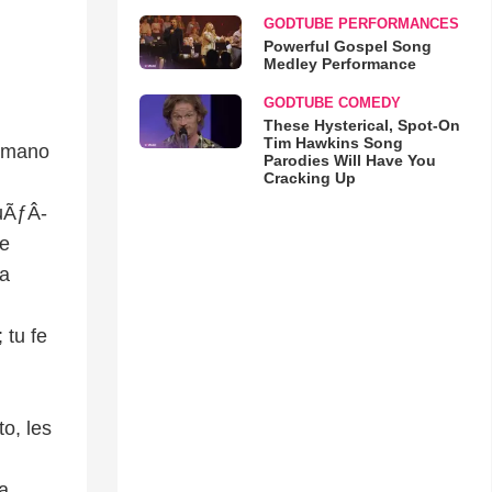
GODTUBE PERFORMANCES
Powerful Gospel Song
Medley Performance
GODTUBE COMEDY
These Hysterical, Spot-On
Tim Hawkins Song
u mano
Parodies Will Have You
Cracking Up
quÃƒÂ­
le
­a
 tu fe
to, les
a,