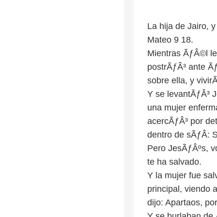
La hija de Jairo,
Mateo 9 18.
Mientras ÃƒÂ©l le
postrÃƒÂ³ ante Ãƒ
sobre ella, y vivir
Y se levantÃƒÂ³ J
una mujer enferma
acercÃƒÂ³ por det
dentro de sÃƒÂ­: 
Pero JesÃƒÂºs, vo
te ha salvado.
Y la mujer fue sal
principal, viendo 
dijo: Apartaos, p
Y se burlaban de 