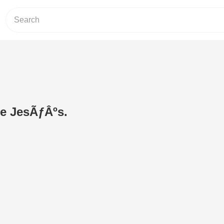
e JesÃƒÂºs.