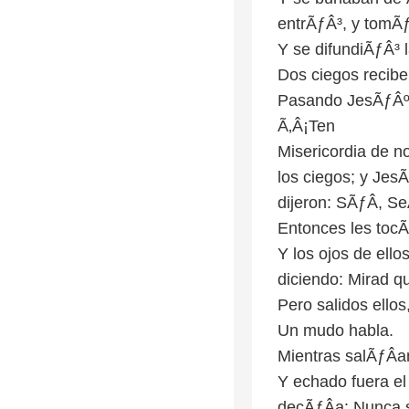
entrÃƒÂ³, y tomÃƒ
Y se difundiÃƒÂ³ l
Dos ciegos reciben
Pasando JesÃƒÂºs 
Ã‚Â¡Ten
Misericordia de no
los ciegos; y Jes
dijeron: SÃƒÂ­, S
Entonces les tocÃ
Y los ojos de ell
diciendo: Mirad q
Pero salidos ellos
Un mudo habla.
Mientras salÃƒÂ­a
Y echado fuera el
decÃƒÂ­a: Nunca s