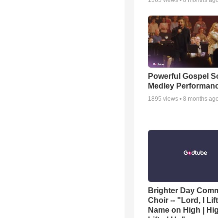
1365
views •
8 months ag
Powerful Gospel 
Medley Performan
1895
views •
8 months ag
Brighter Day Com
Choir -- "Lord, I Lif
Name on High | Hi