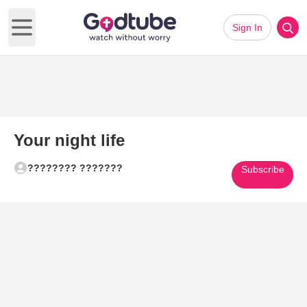
Sign In
Open main menu
Your night life
???????? ???????
Subscribe