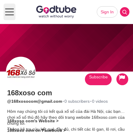
Sign In
Open main menu
Subscribe
168xoso com
·
·
@168xosocom@gmail.com
0 subscribers
0 videos
Hôm nay chúng tôi có kết quả xổ số của đài Hà Nội, các bạn
chơi xổ số thủ đô hãy theo dõi trang website 168xoso.com của
168xoso com's Website >
chúng tôi.
Thông kê tra cứu kết quả đầy đủ, chi tiết các lô gan, lô rơi, cầu
168xoso com on Facebook >