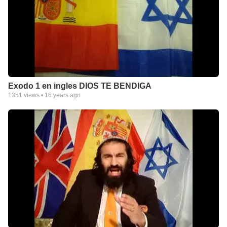
Exodo 1 en ingles DIOS TE BENDIGA
1351
views •
16 years ago