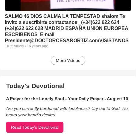
SALMO 46 DIOS CALMA LA TEMPESTAD shalom Te
invito a suscribirte contactanos (+34)622 622 624
(+34)622 622 628 MADRID ESPAÑA UNION EUROPEA
ESCRIBENOS E-mail
Presidente@DOCTORCESARORTIZ.co­­­­­­­­­­mVISISTANOS
1015
views •
16 years ago
More Videos
Today's Devotional
A Prayer for the Lonely Soul - Your Daily Prayer - August 10
Are you currently burdened with loneliness? Cry out to God- He
hears your heart’s desire!
Read Today's Devotional