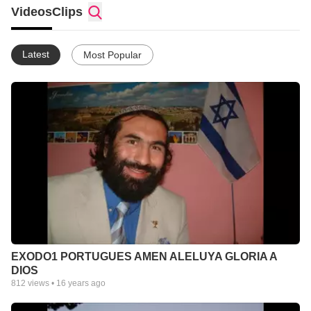
tu corazón que Dios lo levantó de entre los muertos, serás
Videos
Clips
salvo. Porque con el corazón se cree para ser justificado, pero
con la boca se confiesa para ser salvo.
http://youtube.com/aDOCTORCESA­­­­­­­­RORTIZTV
Latest
Most Popular
EXODO1 PORTUGUES AMEN ALELUYA GLORIA A
DIOS
812
views •
16 years ago