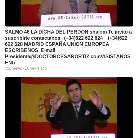
SALMO 46 LA DICHA DEL PERDON shalom Te invito a
suscribirte contactanos (+34)622 622 624 (+34)622
622 628 MADRID ESPAÑA UNION EUROPEA
ESCRIBENOS E-mail
Presidente@DOCTORCESARORTIZ.co­­­­­­­­­­mVISISTANOS
ENh
726
views •
16 years ago