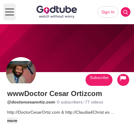
Sign In
Open main menu
Subscribe
wwwDoctor Cesar Ortizcom
·
·
@doctorcesarortiz.com
0 subscribers
77 videos
http://DoctorCesarOrtiz.com & http://Claudia4Christ.es
(+34)622622624 (+34)622622628
more
R O M A N O S 10 Verso 9
Que si confiesas con tu boca que Jesús es el Señor, y crees en