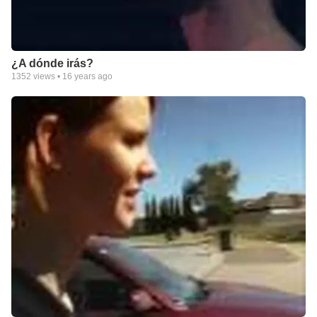
¿A dónde irás?
1352
views •
16 years ago