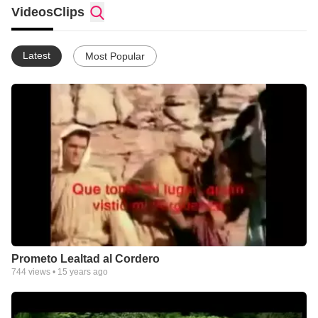
miembros y su misión Evangelística, proporcionando
Videos
Clips
materiales, recursos bíblicos y capacitación para la predicación
del Evangelio.
Latest
Most Popular
www.jesus24x7.org
Prometo Lealtad al Cordero
744
views •
15 years ago