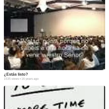
¿Estás listo?
1535
views •
16 years ago