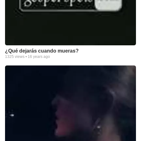
¿Qué dejarás cuando mueras?
1325
views •
16 years ago