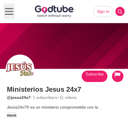
Sign In
Open main menu
Subscribe
Ministerios Jesus 24x7
·
·
@jesus24x7
1 subscribers
11 videos
Jesús24x7® es un ministerio comprometido con la
evangelización de México, América Latina y el mundo de habla
more
hispana en general, que apoya a las Iglesias Cristianas
Trinitarias en su tarea de confirmación de la fe de sus