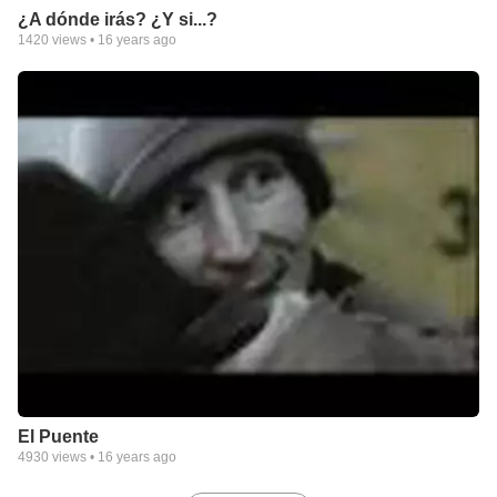
¿A dónde irás? ¿Y si...?
1420
views •
16 years ago
El Puente
4930
views •
16 years ago