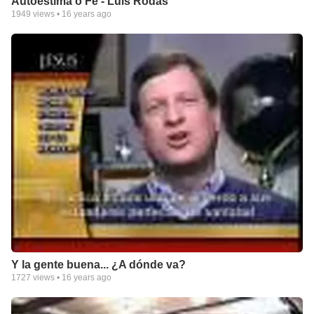
Autoestima o Fe - Luis Rodas
1949
views •
16 years ago
Y la gente buena... ¿A dónde va?
1727
views •
16 years ago