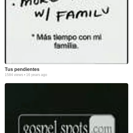
Tus pendientes
1584
views •
16 years ago