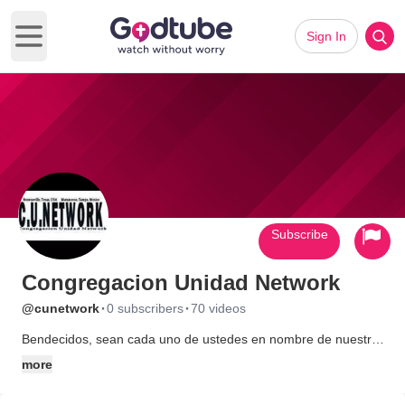
Sign In
Open main menu
Subscribe
Congregacion Unidad Network
·
·
@cunetwork
0 subscribers
70 videos
Bendecidos, sean cada uno de ustedes en nombre de nuestro
Seor Jesus que nos visitan en esta pagina. Nosotros estamos
more
localizados en el sur de Los Estados Unidos de Amrica en la
cuidad de Brownsville, Texas. Congregacion Unidad en union