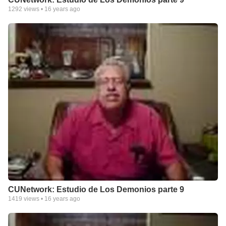
1292
views •
16 years ago
CUNetwork: Estudio de Los Demonios parte 9
1419
views •
16 years ago