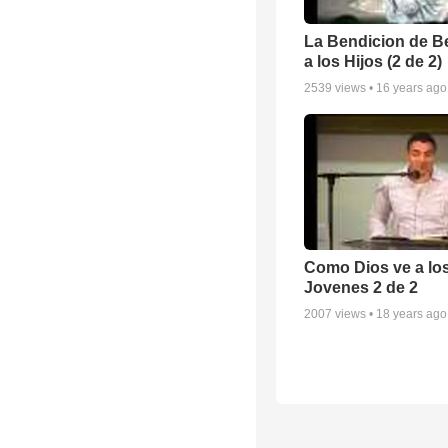
La Bendicion de B
a los Hijos (2 de 2)
2539
views •
16 years ago
Como Dios ve a lo
Jovenes 2 de 2
2007
views •
18 years ago