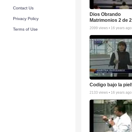
Contact Us
Dios Obrando
Privacy Policy
Matrimonios 2 de 2
2099
views •
16 years ago
Terms of Use
Codigo bajo la piel!
2133
views •
16 years ago