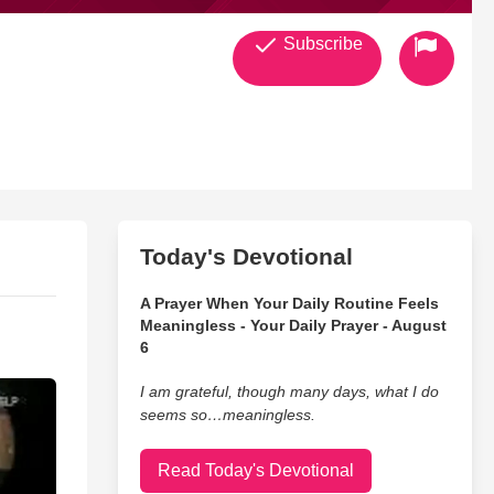
Subscribe
ion en la ciudad de Riverside CA. en Enero del 89 un grupo se
autizadas y surge el nombre de "Iglesia
l 90, se compra el templo, para el 2000, 2002, 2004 y 2005 nos
 hasta el dia de hoy seguimos trabajando y expandiendo el
Today's Devotional
A Prayer When Your Daily Routine Feels
Meaningless - Your Daily Prayer - August
6
I am grateful, though many days, what I do
seems so…meaningless.
Read Today's Devotional