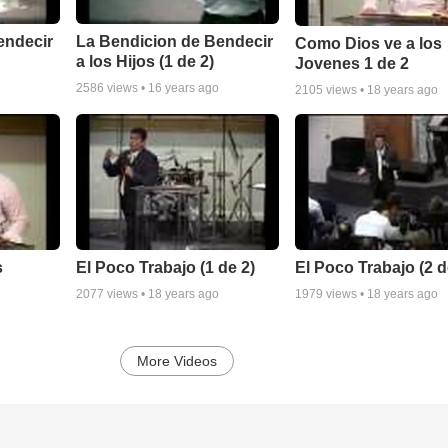
endecir
La Bendicion de Bendecir
Como Dios ve a los
a los Hijos (1 de 2)
Jovenes 1 de 2
2586
views •
16 years ago
2105
views •
18 years ago
s
El Poco Trabajo (1 de 2)
El Poco Trabajo (2 d
2077
views •
18 years ago
1979
views •
18 years ago
More Videos