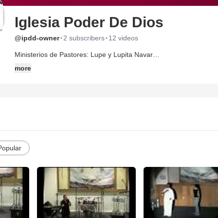
Iglesia Poder De Dios
·
·
@ipdd-owner
2 subscribers
12 videos
Ministerios de Pastores: Lupe y Lupita Navar
Dios da la respuesta y confirmacion al Pastorado, en una convenc
more
reune en una casa, en ese servicio una alma es salva, mayo del 89, 15 persnas son b
Poder De Dios" se renta local en Julio del 89, y en Noviembre de
expandimos y llegamos a hacer un promedio de 1,000 miembros y
Reino de los Cielos y llevando la palabra donde no hasido oida!!!!
Popular