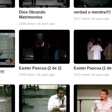
Dios Obrando
verdad o mentira!!!!
Matrimonios
2517
views •
16 years ago
2286
views •
16 years ago
Easter Pascua (2 de 2)
Easter Pascua (1 de
!!!
2000
views •
16 years ago
2143
views •
16 years ago