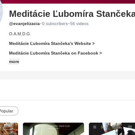
Meditácie Ľubomíra Stanček
·
·
@evanjelizacia
0 subscribers
56 videos
O.A.M.D.G.
Meditácie Ľubomíra Stančeka's Website >
Meditácie Ľubomíra Stančeka on Facebook >
more
Popular