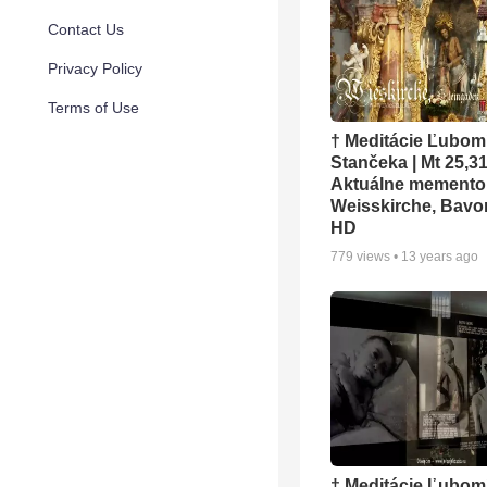
Contact Us
Privacy Policy
Terms of Use
† Meditácie Ľubom
Stančeka | Mt 25,3
Aktuálne memento 
Weisskirche, Bavor
HD
779
views •
13 years ago
† Meditácie Ľubom