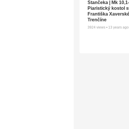
Stančeka | Mk 10,1-
Piaristický kostol s
Františka Xaversk
Trenčíne
3924
views •
13 years ago