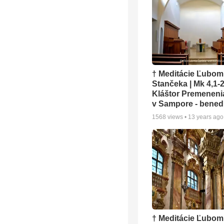
† Meditácie Ľubom
Stančeka | Mk 4,1-2
Kláštor Premeneni
v Sampore - benedi
1568
views •
13 years ago
† Meditácie Ľubom