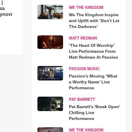
 |
WE THE KINGDOM
sa
Synovi
We The Kingdom Inspire
and Uplift with ‘Don’t Let
The Darkness’
MATT REDMAN
‘The Heart Of Worship’
Live Performance From
Matt Redman At Passion
PASSION MUSIC
Passion’s Moving ‘What
a Worthy Name’ Live
Performance
PAT BARRETT
Pat Barrett's 'Break Open'
Chilling Live
Performance
WE THE KINGDOM