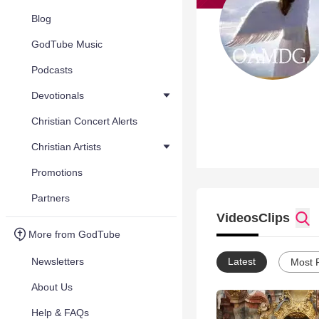
Blog
GodTube Music
Podcasts
Devotionals
Christian Concert Alerts
Christian Artists
Promotions
Partners
Videos
Clips
More from GodTube
Newsletters
Latest
Most 
About Us
Help & FAQs