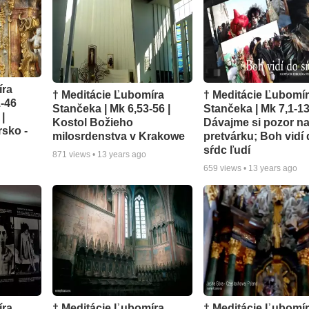
íra
† Meditácie Ľubomíra
† Meditácie Ľubomí
1-46
Stančeka | Mk 6,53-56 |
Stančeka | Mk 7,1-1
|
Kostol Božieho
Dávajme si pozor n
sko -
milosrdenstva v Krakowe
pretvárku; Boh vidí
sŕdc ľudí
871
views •
13 years ago
659
views •
13 years ago
íra
† Meditácie Ľubomíra
† Meditácie Ľubomí