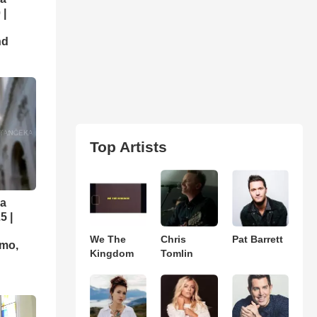
 |
nd
Top Artists
ra
5 |
We The
Chris
Pat Barrett
imo,
Kingdom
Tomlin