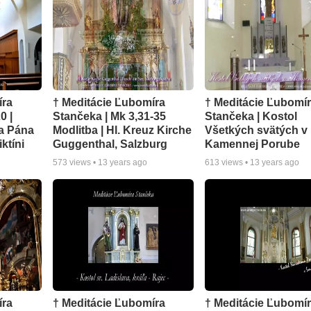
íra
† Meditácie Ľubomíra
† Meditácie Ľubomí
0 |
Stančeka | Mk 3,31-35
Stančeka | Kostol
a Pána
Modlitba | Hl. Kreuz Kirche
Všetkých svätých v
ktíni
Guggenthal, Salzburg
Kamennej Porube
573
views •
13 years ago
613
views •
13 years ago
íra
† Meditácie Ľubomíra
† Meditácie Ľubomí