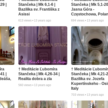
29 |
Stančeka | Mk 6,1-6 |
Stančeka | Mk 5,1-20
Bazilika sv. Františka z
Jasna Góra -
Asissi
Częstochowa, Pola
613
views •
13 years ago
694
views •
13 years ago
íra
† Meditácie Ľubomíra
† Meditácie Ľubomí
41 |
Stančeka | Mk 4,26-34 |
Stančeka | Mk 4,21-2
deáša,
Realita dobra a zla
Bazilika sv. Jozefa
Kupertínskeho - Os
560
views •
13 years ago
Italy
703
views •
13 years ago