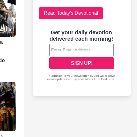
Read Today's Devotional
ra
3
a
 do
ra