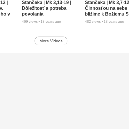
12 |
Stančeka | Mk 3,13-19 |
Stančeka | Mk 3,7-12
v.
Dôležitosť a potreba
Činnosťou na sebe 
ého v
povolania
blížime k Božiemu 
469
views •
13 years ago
482
views •
13 years ago
More Videos