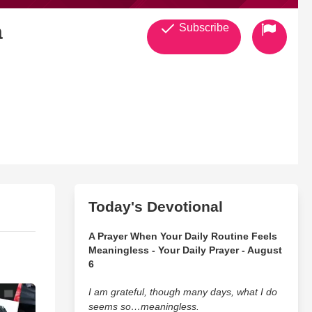
a
Subscribe
Today's Devotional
A Prayer When Your Daily Routine Feels
Meaningless - Your Daily Prayer - August
6
I am grateful, though many days, what I do
seems so…meaningless.