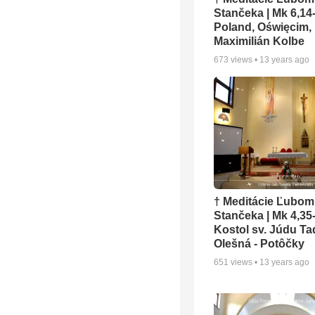
Stančeka | Mk 6,14-
Poland, Oświęcim,
Maximilián Kolbe
673
views •
13 years ago
† Meditácie Ľubom
Stančeka | Mk 4,35-
Kostol sv. Júdu Ta
Olešná - Potôčky
651
views •
13 years ago