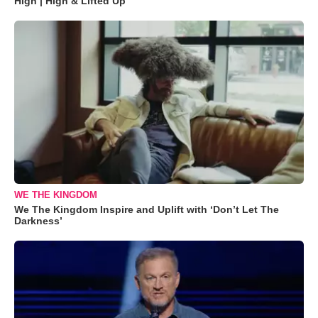
High | High & Lifted Up"
WE THE KINGDOM
We The Kingdom Inspire and Uplift with ‘Don’t Let The
Darkness’