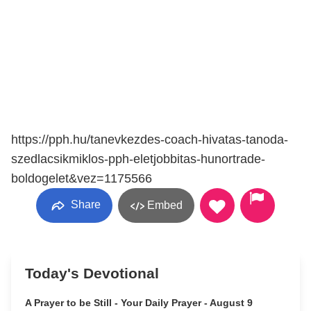
https://pph.hu/tanevkezdes-coach-hivatas-tanoda-
szedlacsikmiklos-pph-eletjobbitas-hunortrade-
boldogelet&vez=1175566
Share
Embed
Today's Devotional
A Prayer to be Still - Your Daily Prayer - August 9