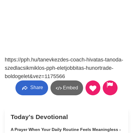
https://pph.hu/tanevkezdes-coach-hivatas-tanoda-
szedlacsikmiklos-pph-eletjobbitas-hunortrade-
boldogelet&vez=1175566
Share
Embed
Today's Devotional
A Prayer When Your Daily Routine Feels Meaningless -